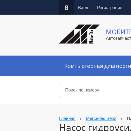
Вход
Регистрация
МОБИТ
Автозапчас
Компьютерная диагности
Главная
/
Mercedes Benz
/
Н
Насос гидроуси