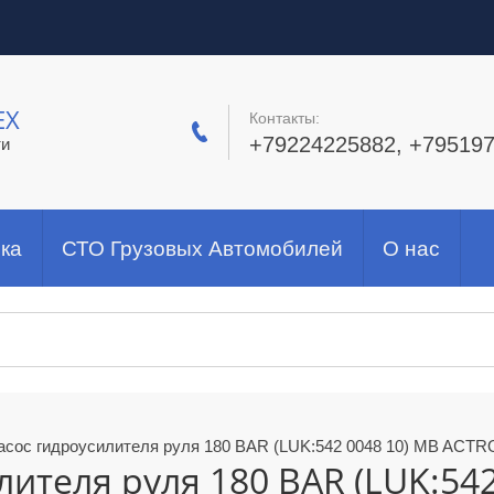
ЕХ
Контакты:
+79224225882, +79519
ти
ка
СТО Грузовых Автомобилей
О нас
асос гидроусилителя руля 180 BAR (LUK:542 0048 10) MB AC
лителя руля 180 BAR (LUK:542