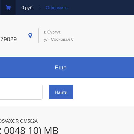
0 руб.
Оформить
г. Сургут,
779029
ул. Сосновая 6
Еще
TROS/AXOR OM502A
 0048 10) MB