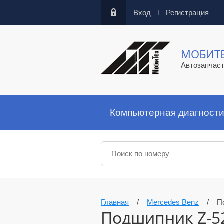
Вход
Регистрация
МОБИТ
Автозапчас
Компьютерная диагности
Главная
/
Mercedes Benz
/
П
Подшипник Z-52