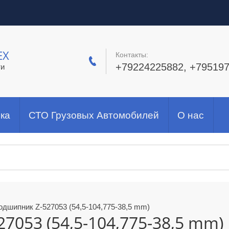
ЕХ
Контакты:
+79224225882, +79519
ти
ка
СТО Грузовых Автомобилей
О нас
одшипник Z-527053 (54,5-104,775-38,5 mm)
7053 (54,5-104,775-38,5 mm)