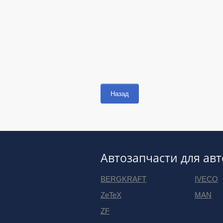
Назад
Автозапчасти для ав
BERGKRAFT
IVECO
ZeTeX
MAN
ZF