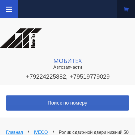
МОБИТЕХ
Автозапчасти
+79224225882, +79519779029
Поиск по номеру
Главная
/
IVECO
/
Ролик сдвижной двери нижний 5003