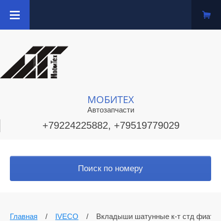
МОБИТЕХ
Автозапчасти
+79224225882, +79519779029
Поиск по номеру
Главная
/
IVECO
/
Вкладыши шатунные к-т стд фиат 